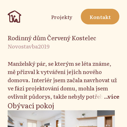
Projekty
Kontakt
Rodinný dům Červený Kostelec
Novostavba
2019
Manželský pár, se kterým se léta známe,
mě přizval k vytváření jejich nového
domova. Interiér jsem začala navrhovat už
ve fázi projektování domu, mohla jsem
ovlivnit půdorys, takže nebyly potřeba
...více
žádné dodatečné úpravy. Jelikož je
Obývací pokoj
majitelům blízký skandinávský styl,
navrhování se ubíralo tímto směrem.