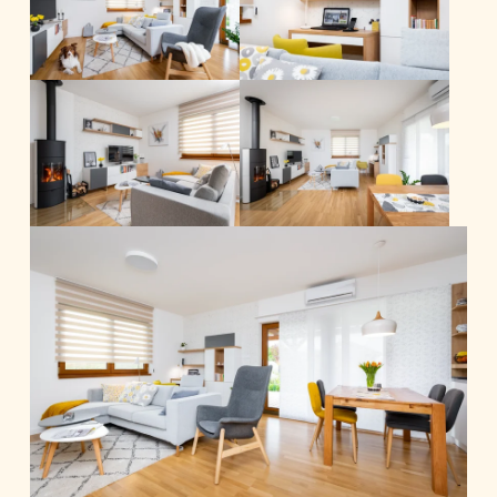
Veškerý nábytek jsem navrhla na míru. Na
výsledné podobě jsme se shodli, majitelé si
nechali poradit s výběrem podlah a dveří,
výběr doplňků jsme společně konzultovali.
Konečný výběr byl na nich, aby se v
interiéru dobře cítili.
Obytná plocha: 110 m2
Foto: Vojta Herout