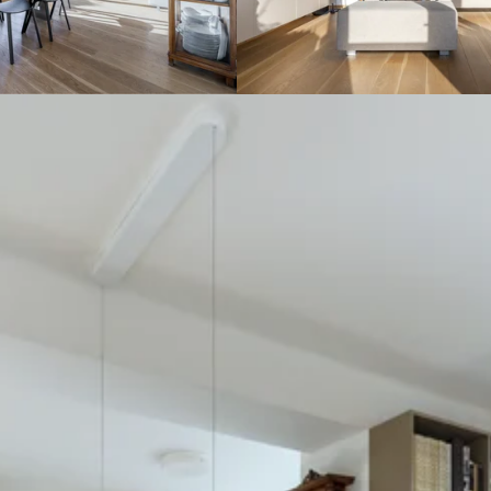
la dispozice stejná, ozvláštňuje ji ale nová origin
ětského pokoje vznikla pracovna kombinovaná s
y zachovány některé původní prvky. Nasvícení je 
 nasvítit obrazy, a zároveň dostatečně osvětlit ce
: cca 95 m2
Hausenblas pro BYDLENÍ