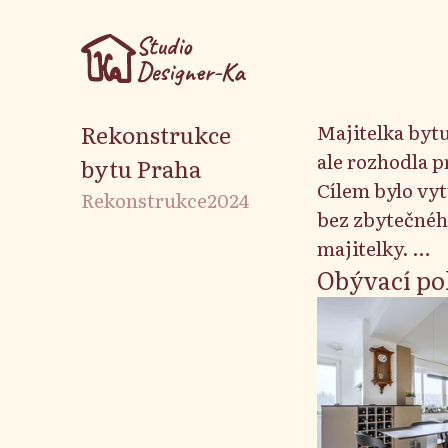
Studio
Designer-Ka
Rekonstrukce
Majitelka byt
ale rozhodla pro rozsáhlejší změny, které vedly k modernizaci celého bytu.
bytu Praha
Cílem bylo vyt
Rekonstrukce
2024
bez zbytečného
majitelky.
Na podlahu js
Obývací po
Další požadov
redukce počtu 
Dispozice kou
samostatným
Kuchyň zůstala