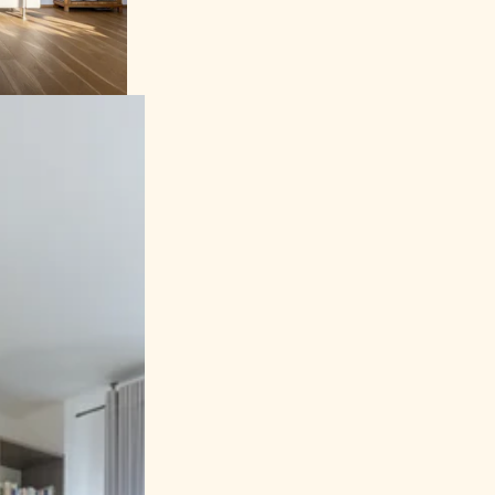
ální tapeta a
 hostinským
zde řešeno tak,
lou místnost.