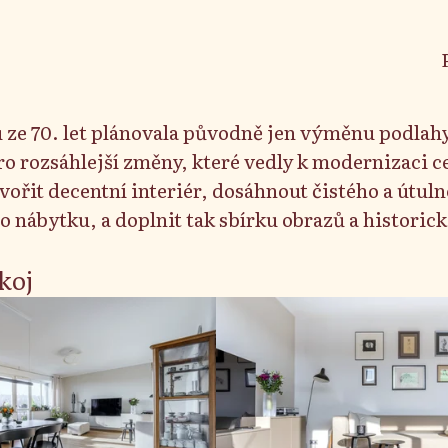
u ze 70. let plánovala původně jen výměnu podlah
vořit decentní interiér, dosáhnout čistého a útu
 nábytku, a doplnit tak sbírku obrazů a histori
me zvolily třívrstvou masivní dřevěnou olejovano
koj
anou úpravou bylo zjednodušení přístupu do obytn
dveří v předsíni.
pelny jsem mírně upravila, došlo k propojení s b
 WC.
 ve své původní poloze, ale byla instalována úpln