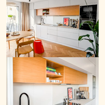
nezahlcené nábytkem, ale zároveň
praktické, pokud jde o ukládání
potřebných věcí.
K návrhu tohoto interiéru jsem byla
přizvána ve fázi, kdy byla dodána
developerem základně vybavená koupelna,
podlahy, dveře a posuvné prosklené dveře
mezi chodbou a obývacím pokojem.
Je tu kuchyň spojená s obývacím pokojem,
ložnice a malá pracovna /hostinský pokoj.
Dále koupelna s WC, vanou a sprchovým
koutem i malá technická místnost.
Díky terase, se kterou je obývací pokoj s
kuchyní propojen velkým oknem, je celý