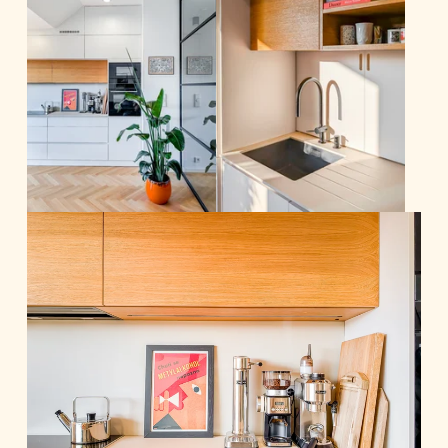
prostoru v pracovně, nebo využití úzkého
prostoru za vstupními dveřmi na atypický
botník, či věšákové stěny na ukrytí
elektroměru atd.
Koupelna byla doplněna pouze o desku pod
umyvadlo a velké podsvícené zrcadlo.
Obytná plocha: cca 65 m2