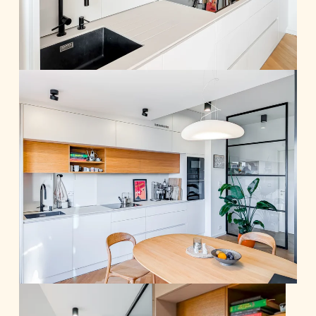
byt světlý a působí vzdušně.
Mým úkolem bylo navrhnout nábytek na
míru, aby byly co nejlépe využity i prostory
pod zkosenými stěnami, a zároveň se držet
barevného a materiálového konceptu,
který jsme společně ladili.
Použity byly kvalitní materiály, dřevěná
podlaha, nábytek - lakovaná MDF a
dřevěná dýha.
Na výběru kusového nábytku se klienti
významně podíleli, jejich výběr jsme
konzultovali, aby byl v souladu s
konceptem.
Velmi netypické je řešení úložného