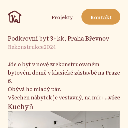
Projekty
Kontakt
Podkrovní byt 3+kk, Praha Břevnov
Rekonstrukce
2024
Jde o byt v nově zrekonstruovaném
bytovém domě v klasické zástavbě na Praze
6.
Obývá ho mladý pár.
Všechen nábytek je vestavný, na míru, aby
...více
se co nejvíce využil podkrovím lehce
Kuchyň
omezený prostor.
Cílem bylo vytvořit svěží bydlení,